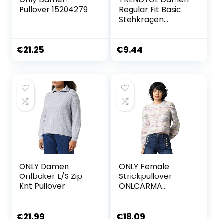
Pullover 15204279
Regular Fit Basic
Stehkragen
Strickpullover
Sweatshirt
€
21.25
€
9.44
ONLY Damen
ONLY Female
Onlbaker L/S Zip
Strickpullover
Knt Pullover
ONLCARMA
Strickpullover
€
21.99
€
18.09