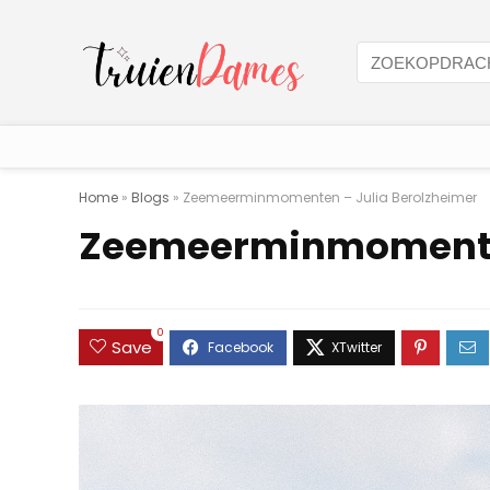
Home
»
Blogs
»
Zeemeerminmomenten – Julia Berolzheimer
Zeemeerminmomenten
0
Save