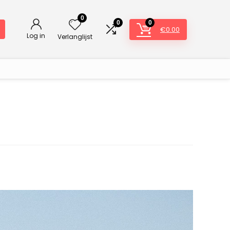
0
0
0
€
0.00
Log in
Verlanglijst