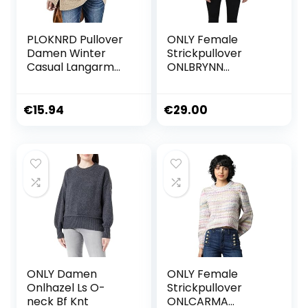
PLOKNRD Pullover
ONLY Female
Damen Winter
Strickpullover
Casual Langarm
ONLBRYNN
Oversize Sweater
Strickpullover
V-Ausschnitt
Lightweight
€
15.94
€
29.00
Oberteile
ONLY Damen
ONLY Female
Onlhazel Ls O-
Strickpullover
neck Bf Knt
ONLCARMA