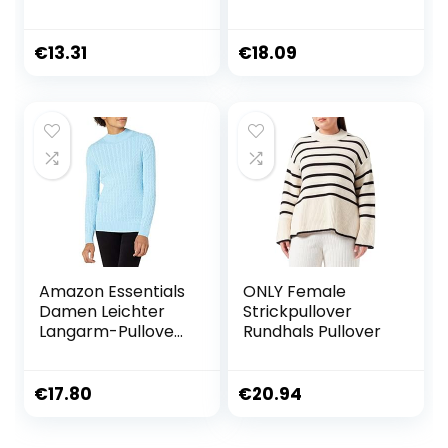
Strickpullover
€
13.31
€
18.09
Amazon Essentials
ONLY Female
Damen Leichter
Strickpullover
Langarm-Pullover
Rundhals Pullover
mit Stehkragen
und Zopfmuster in
klassischer
€
17.80
€
20.94
Passform