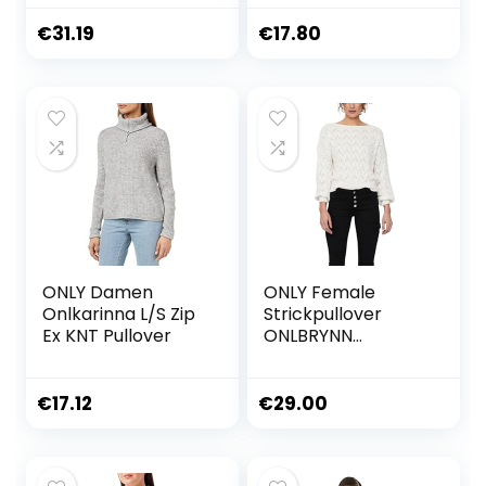
und Zopfmuster in
klassischer
€
31.19
€
17.80
Passform
ONLY Damen
ONLY Female
Onlkarinna L/S Zip
Strickpullover
Ex KNT Pullover
ONLBRYNN
Strickpullover
€
17.12
€
29.00