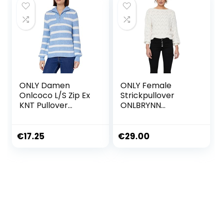
€26.99.
€23.49.
ONLY Damen
ONLY Female
Onlcoco L/S Zip Ex
Strickpullover
KNT Pullover
ONLBRYNN
Sweater
Strickpullover
€
17.25
€
29.00