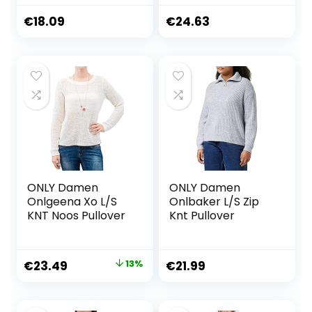
€
18.09
€
24.63
ONLY Damen
ONLY Damen
Onlgeena Xo L/S
Onlbaker L/S Zip
KNT Noos Pullover
Knt Pullover
Original
Current
€
23.49
13%
€
21.99
price
price
was:
is: